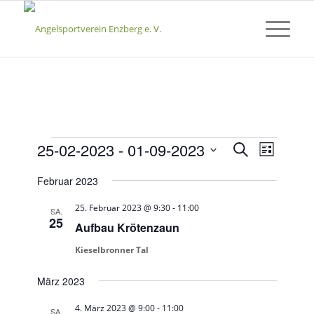
Veranstaltungen
Veransta
Verans
25-02-2023
 - 
01-09-2023
Suche
Liste
Ansicht
Suche
Datum
Naviga
Februar 2023
wählen.
und
Ansichte
25. Februar 2023 @ 9:30
-
11:00
SA.
25
Aufbau Krötenzaun
Navigati
Kieselbronner Tal
März 2023
4. März 2023 @ 9:00
-
11:00
SA.