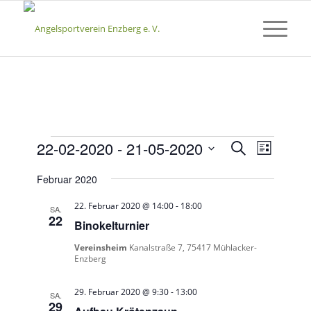
Veranstaltungen
Veransta
Verans
22-02-2020
 - 
21-05-2020
Suche
Liste
Ansicht
Suche
Datum
Naviga
Februar 2020
wählen.
und
Ansichte
22. Februar 2020 @ 14:00
-
18:00
SA.
22
Binokelturnier
Navigati
Vereinsheim
Kanalstraße 7, 75417 Mühlacker-
Enzberg
29. Februar 2020 @ 9:30
-
13:00
SA.
29