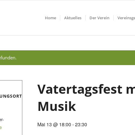
Home
Aktuelles
Der Verein
Vereinsg
efunden.
Vatertagsfest m
TUNGSORT
Musik
r-
Mai 13 @ 18:00
-
23:30
e