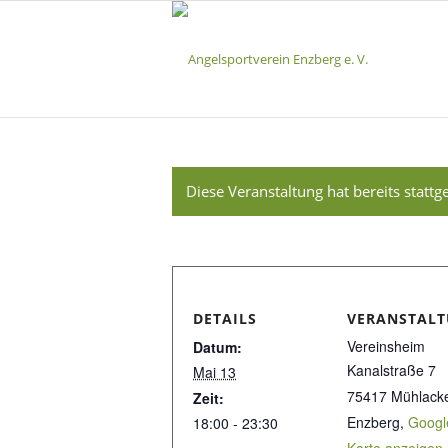
Diese Veranstaltung hat bereits stattg
DETAILS
VERANSTAL
Vereinsheim
Datum:
Kanalstraße 7
Mai 13
75417 Mühlacke
Zeit:
Enzberg
,
Googl
18:00 - 23:30